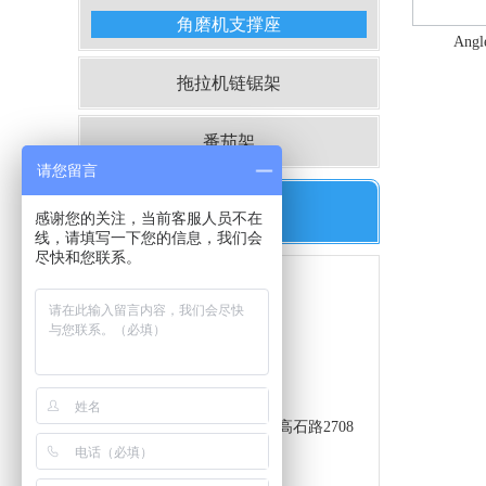
角磨机支撑座
Angl
拖拉机链锯架
番茄架
请您留言
联系我们
感谢您的关注，当前客服人员不在
线，请填写一下您的信息，我们会
尽快和您联系。
上海集瑄五金制品有限公司
联系人：钱先生
手机：18149717676
传真:021-39908682
网址：www.jixwj.com
地址：上海市嘉定区华亭镇高石路2708
号A